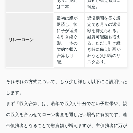
あり。契約
負担が増える点に
は二本。
留意。
最初は親が
返済期間を長く設
返済し、後
定でき月々の返済
に子が返済
額を抑えられる。
を引き継ぐ
融資可能額も増え
リレーローン
形。一本の
る。ただし引き継
契約で収入
ぎ時に備え計画が
合算も可
狂うと負担増のリ
能。
スクあり。
それぞれの方式について、もう少し詳しく以下にご説明いた
します。
まず「収入合算」は、若年で収入が十分でない子世帯や、親
の収入を合わせてローン審査を通したい場合に有効です。連
帯債務者となることで融資額が増えますが、主債務者に万が