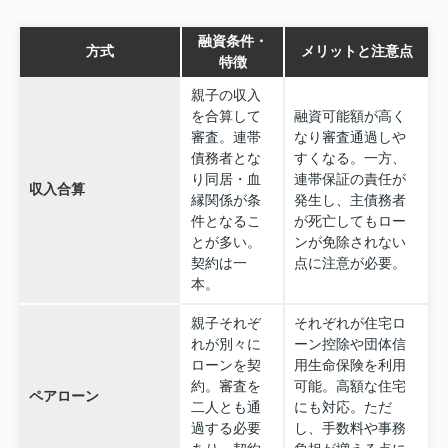
融資条件・
方式
メリットと注意点
特徴
親子の収入
を合算して
融資可能額が高く
審査。連帯
なり審査通過しや
債務者とな
すくなる。一方、
り同居・血
連帯保証の責任が
収入合算
縁関係が条
発生し、主債務者
件となるこ
が死亡してもロー
とが多い。
ンが免除されない
契約は一
点に注意が必要。
本。
親子それぞ
それぞれが住宅ロ
れが別々に
ーン控除や団体信
ローンを契
用生命保険を利用
約。審査を
可能。高額な住宅
ペアローン
二人とも通
にも対応。ただ
過する必要
し、手数料や事務