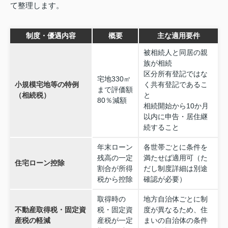
て整理します。
制度・優遇内容
概要
主な適用要件
被相続人と同居の親
族が相続
区分所有登記ではな
宅地330㎡
小規模宅地等の特例
く共有登記であるこ
まで評価額
（相続税）
と
80％減額
相続開始から10か月
以内に申告・居住継
続すること
年末ローン
各世帯ごとに条件を
残高の一定
満たせば適用可（た
住宅ローン控除
割合が所得
だし制度詳細は別途
税から控除
確認が必要）
取得時の
地方自治体ごとに制
不動産取得税・固定資
税・固定資
度が異なるため、住
産税の軽減
産税が一定
まいの自治体の条件