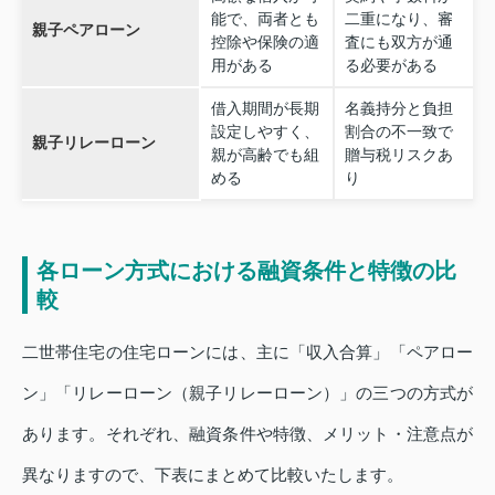
能で、両者とも
二重になり、審
親子ペアローン
控除や保険の適
査にも双方が通
用がある
る必要がある
借入期間が長期
名義持分と負担
設定しやすく、
割合の不一致で
親子リレーローン
親が高齢でも組
贈与税リスクあ
める
り
各ローン方式における融資条件と特徴の比
較
二世帯住宅の住宅ローンには、主に「収入合算」「ペアロー
ン」「リレーローン（親子リレーローン）」の三つの方式が
あります。それぞれ、融資条件や特徴、メリット・注意点が
異なりますので、下表にまとめて比較いたします。