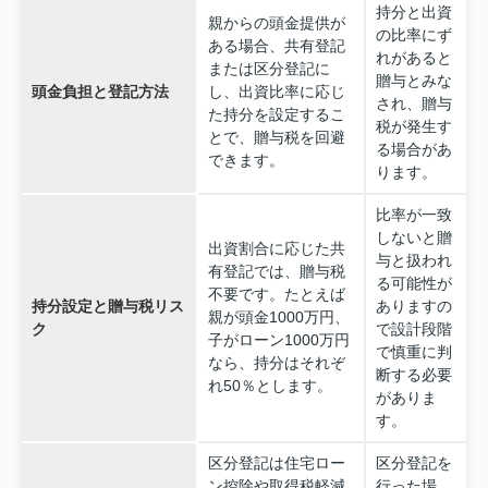
持分と出資
親からの頭金提供が
の比率にず
ある場合、共有登記
れがあると
または区分登記に
贈与とみな
頭金負担と登記方法
し、出資比率に応じ
され、贈与
た持分を設定するこ
税が発生す
とで、贈与税を回避
る場合があ
できます。
ります。
比率が一致
しないと贈
出資割合に応じた共
与と扱われ
有登記では、贈与税
る可能性が
不要です。たとえば
持分設定と贈与税リス
ありますの
親が頭金1000万円、
ク
で設計段階
子がローン1000万円
で慎重に判
なら、持分はそれぞ
断する必要
れ50％とします。
がありま
す。
区分登記は住宅ロー
区分登記を
ン控除や取得税軽減
行った場