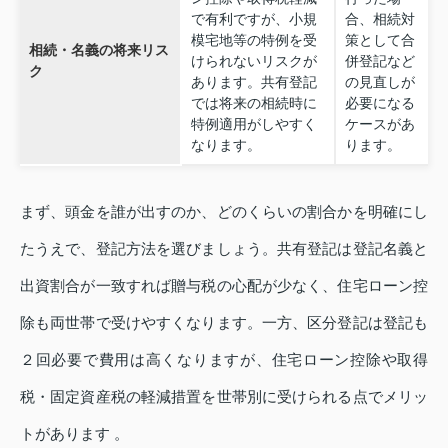
で有利ですが、小規
合、相続対
模宅地等の特例を受
策として合
相続・名義の将来リス
けられないリスクが
併登記など
ク
あります。共有登記
の見直しが
では将来の相続時に
必要になる
特例適用がしやすく
ケースがあ
なります。
ります。
まず、頭金を誰が出すのか、どのくらいの割合かを明確にし
たうえで、登記方法を選びましょう。共有登記は登記名義と
出資割合が一致すれば贈与税の心配が少なく、住宅ローン控
除も両世帯で受けやすくなります。一方、区分登記は登記も
２回必要で費用は高くなりますが、住宅ローン控除や取得
税・固定資産税の軽減措置を世帯別に受けられる点でメリッ
トがあります 。