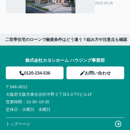
らい？タイプや
2025.09.26
坪数別の違いも
紹介
二世帯住宅のローンで融資条件はどう違う？組み方や注意点も確認
株式会社カヨシホーム ハウジング事業部
0120-234-536
お問い合わせ
〒546-0012
大阪府大阪市東住吉区中野３丁目3-3 TYビル1F
営業時間：
10:30~19:30
定休日：
火曜日 水曜日
トップページ