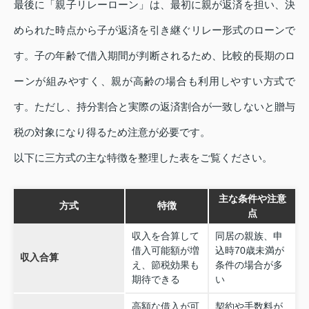
最後に「親子リレーローン」は、最初に親が返済を担い、決
められた時点から子が返済を引き継ぐリレー形式のローンで
す。子の年齢で借入期間が判断されるため、比較的長期のロ
ーンが組みやすく、親が高齢の場合も利用しやすい方式で
す。ただし、持分割合と実際の返済割合が一致しないと贈与
税の対象になり得るため注意が必要です。
以下に三方式の主な特徴を整理した表をご覧ください。
主な条件や注意
方式
特徴
点
収入を合算して
同居の親族、申
借入可能額が増
込時70歳未満が
収入合算
え、節税効果も
条件の場合が多
期待できる
い
高額な借入が可
契約や手数料が