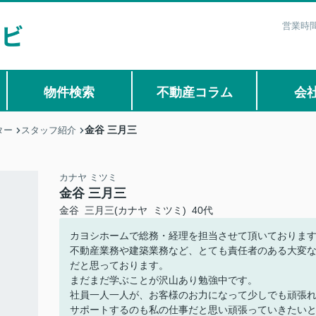
営業時間
物件検索
不動産コラム
会
金谷 三月三
ター
スタッフ紹介
カナヤ ミツミ
金谷 三月三
金谷 三月三(カナヤ ミツミ) 40代
カヨシホームで総務・経理を担当させて頂いておりま
不動産業務や建築業務など、とても責任者のある大変
だと思っております。
まだまだ学ぶことが沢山あり勉強中です。
社員一人一人が、お客様のお力になって少しでも頑張
サポートするのも私の仕事だと思い頑張っていきたい