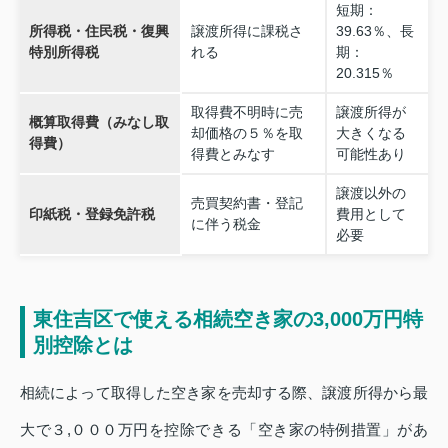
短期：
所得税・住民税・復興
譲渡所得に課税さ
39.63％、長
特別所得税
れる
期：
20.315％
取得費不明時に売
譲渡所得が
概算取得費（みなし取
却価格の５％を取
大きくなる
得費）
得費とみなす
可能性あり
譲渡以外の
売買契約書・登記
印紙税・登録免許税
費用として
に伴う税金
必要
東住吉区で使える相続空き家の3,000万円特
別控除とは
相続によって取得した空き家を売却する際、譲渡所得から最
大で３,０００万円を控除できる「空き家の特例措置」があ