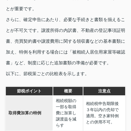
とが重要です。
さらに、確定申告にあたり、必要な手続きと書類を揃えるこ
とが不可欠です。譲渡所得の内訳書、不動産の登記事項証明
書、売買契約書や譲渡費用に関する領収書などの基本書類に
加え、特例を利用する場合には「被相続人居住用家屋等確認
書」など、制度に応じた追加書類の準備が必要です。
以下に、節税策ごとの比較表を示します。
節税ポイント
概要
注意点
相続税額の
相続税申告期限後
一部を取得
３年以内の売却で
取得費加算の特例
費に加算し
適用。空き家特例
譲渡益を減
との併用不可。
らす