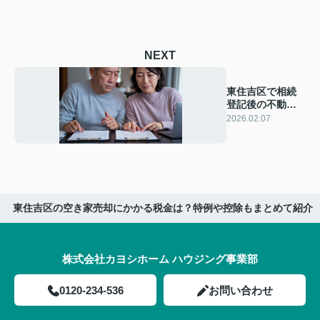
NEXT
東住吉区で相続
登記後の不動産
売却はどうす
2026.02.07
る？流れと注意
点を詳しく解説
東住吉区の空き家売却にかかる税金は？特例や控除もまとめて紹介
株式会社カヨシホーム ハウジング事業部
0120-234-536
お問い合わせ