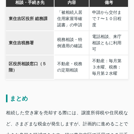
相談・手続き先
内容
備考
「被相続人居
申請から交付ま
東住吉区役所 総務課
住用家屋等確
で７〜１０日程
認書」の申請
度
電話相談、来庁
税務相談・特
東住吉税務署
相談ともに利用
例適用の確認
可
不動産：毎月第
区役所相談窓口（５
不動産・税務
３水曜、税務：
階）
の定期相談
毎月第２水曜
まとめ
相続した空き家を売却する際には、譲渡所得税や住民税な
ど、さまざまな税金が発生しますが、計画的に進めることで