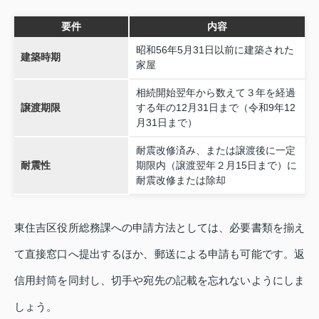
要件
内容
昭和56年5月31日以前に建築された
建築時期
家屋
相続開始翌年から数えて３年を経過
譲渡期限
する年の12月31日まで（令和9年12
月31日まで）
耐震改修済み、または譲渡後に一定
耐震性
期限内（譲渡翌年２月15日まで）に
耐震改修または除却
東住吉区役所総務課への申請方法としては、必要書類を揃え
て直接窓口へ提出するほか、郵送による申請も可能です。返
信用封筒を同封し、切手や宛先の記載を忘れないようにしま
しょう。