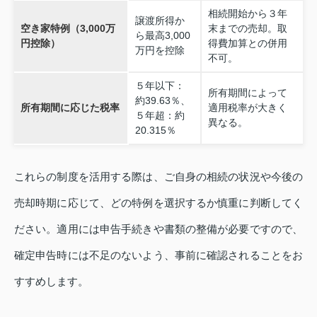
相続開始から３年
譲渡所得か
空き家特例（3,000万
末までの売却。取
ら最高3,000
円控除）
得費加算との併用
万円を控除
不可。
５年以下：
所有期間によって
約39.63％、
所有期間に応じた税率
適用税率が大きく
５年超：約
異なる。
20.315％
これらの制度を活用する際は、ご自身の相続の状況や今後の
売却時期に応じて、どの特例を選択するか慎重に判断してく
ださい。適用には申告手続きや書類の整備が必要ですので、
確定申告時には不足のないよう、事前に確認されることをお
すすめします。