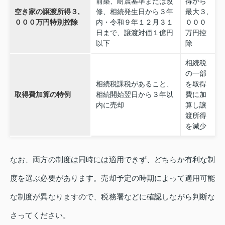
前築、耐震基準または改
得から
空き家の譲渡所得３,
修、相続発生日から３年
最大３,
０００万円特別控除
内・令和９年１２月３１
０００
日まで、譲渡対価１億円
万円控
以下
除
相続税
の一部
相続税課税があること、
を取得
取得費加算の特例
相続開始翌日から３年以
費に加
内に売却
算し譲
渡所得
を減少
なお、両方の制度は同時には適用できず、どちらか有利な制
度を選ぶ必要があります。売却予定の時期によって適用可能
な制度が異なりますので、税務署などに確認しながら判断な
さってください。