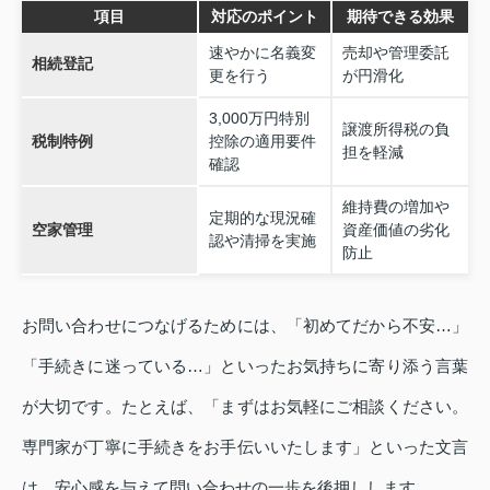
項目
対応のポイント
期待できる効果
速やかに名義変
売却や管理委託
相続登記
更を行う
が円滑化
3,000万円特別
譲渡所得税の負
税制特例
控除の適用要件
担を軽減
確認
維持費の増加や
定期的な現況確
空家管理
資産価値の劣化
認や清掃を実施
防止
お問い合わせにつなげるためには、「初めてだから不安…」
「手続きに迷っている…」といったお気持ちに寄り添う言葉
が大切です。たとえば、「まずはお気軽にご相談ください。
専門家が丁寧に手続きをお手伝いいたします」といった文言
は、安心感を与えて問い合わせの一歩を後押しします。