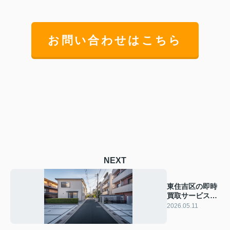
お問い合わせはこちら
NEXT
東住吉区の即時
買取サービスと
は？不動産売却
2026.05.11
を早く進めたい
方必見