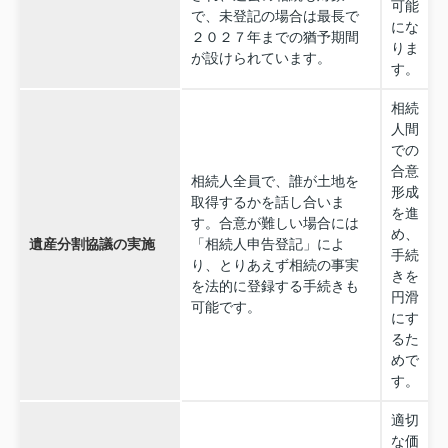
可能
で、未登記の場合は最長で
にな
２０２７年までの猶予期間
りま
が設けられています。
す。
相続
人間
での
合意
相続人全員で、誰が土地を
形成
取得するかを話し合いま
を進
す。合意が難しい場合には
め、
遺産分割協議の実施
「相続人申告登記」によ
手続
り、とりあえず相続の事実
きを
を法的に登録する手続きも
円滑
可能です。
にす
るた
めで
す。
適切
な価