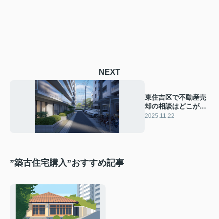
NEXT
東住吉区で不動産売
却の相談はどこが安
心？初めてでも分か
2025.11.22
る流れと注意点
”築古住宅購入”おすすめ記事