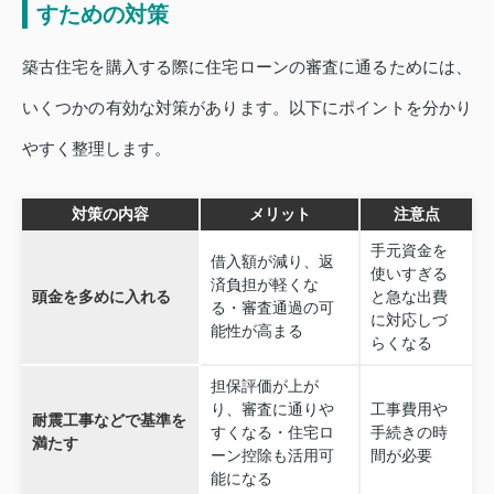
すための対策
築古住宅を購入する際に住宅ローンの審査に通るためには、
いくつかの有効な対策があります。以下にポイントを分かり
やすく整理します。
対策の内容
メリット
注意点
手元資金を
借入額が減り、返
使いすぎる
済負担が軽くな
頭金を多めに入れる
と急な出費
る・審査通過の可
に対応しづ
能性が高まる
らくなる
担保評価が上が
り、審査に通りや
工事費用や
耐震工事などで基準を
すくなる・住宅ロ
手続きの時
満たす
ーン控除も活用可
間が必要
能になる