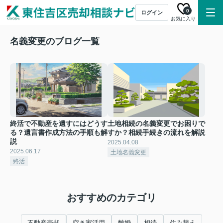
0
ログイン
お気に入り
名義変更のブログ一覧
終活で不動産を遺すにはどうす
土地相続の名義変更でお困りで
る？遺言書作成方法の手順も解
すか？相続手続きの流れを解説
説
2025.04.08
2025.06.17
土地名義変更
終活
おすすめのカテゴリ
不動産売却
空き家活用
離婚
相続
住み替え